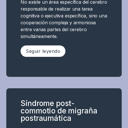
No existe un área específica del cerebro
emocional
responsable de realizar una tarea
y
cognitiva o ejecutiva específica, sino una
de
cooperación compleja y armoniosa
supervivencia
entre varias partes del cerebro
del
simultáneamente.
cerebro)
puede
Seguir leyendo
verse
significativamente
afectado.
En
La
el
conmoción
síndrome
cerebral
cognitivo
causa
posconmocional,
deterioro
Síndrome post-
existen
funcional
commotio de migraña
claros
en
postraumática
desafíos
varias
en
áreas