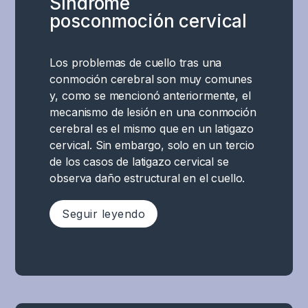
Síndrome
postraumática
Regulación
zona
posconmoción cervical
probablemente
emocional,
específica
se
respuesta
del
deba
al
cerebro
Los problemas de cuello tras una
a
estrés,
responsable
conmoción cerebral son muy comunes
una
memoria
de
y, como se mencionó anteriormente, el
reacción
y
realizar
mecanismo de lesión en una conmoción
al
comportamiento
una
cerebral es el mismo que en un latigazo
estrés
social
tarea
cervical. Sin embargo, solo en un tercio
derivada
.
cognitiva
de los casos de latigazo cervical se
de
Esto
o
observa daño estructural en el cuello.
los
puede
ejecutiva
trastornos
provocar
específica,
Seguir leyendo
funcionales
síntomas
sino
mencionados,
como
una
lo
mayor
El
cooperación
que
irritabilidad,
dolor
compleja
provoca
ansiedad,
de
y
una
depresión,
cuello