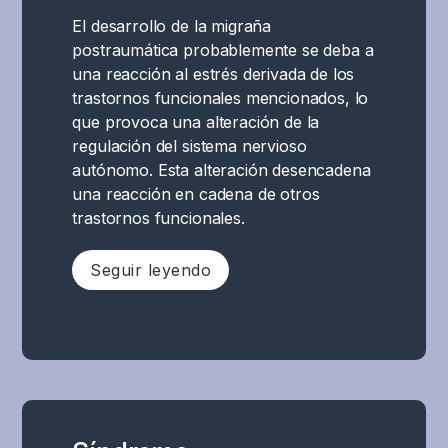
funciones
responsables
El desarrollo de la migraña
cognitivas
de
postraumática probablemente se deba a
y
las
una reacción al estrés derivada de los
ejecutivas
funciones
trastornos funcionales mencionados, lo
específicas.
límbicas,
que provoca una alteración de la
Entre
incluyendo
regulación del sistema nervioso
ellas,
áreas
autónomo. Esta alteración desencadena
la
llamadas
una reacción en cadena de otros
concentración,
amígdala,
trastornos funcionales.
el
hipocampo
procesamiento
y
Seguir leyendo
y
corteza
la
prefrontal
memoria
El
,
de
desarrollo
que
trabajo.
de
son
No
la
cruciales
existe
migraña
para
una