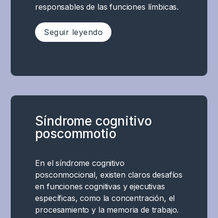
responsables de las funciones límbicas.
Seguir leyendo
En
caso
de
conmoción
cerebral
Síndrome cognitivo
y
poscommotio
síndrome
post-
conmoción,
En el síndrome cognitivo
el
posconmocional, existen claros desafíos
sistema
en funciones cognitivas y ejecutivas
límbico
específicas, como la concentración, el
(el
procesamiento y la memoria de trabajo.
centro