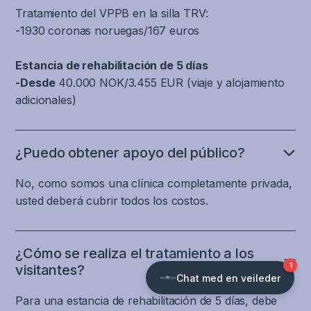
coordinada
cambia
También
en
de
Tratamiento del VPPB en la silla TRV:
nervioso
entre
de
puede
movimiento
sueño.
-1930 coronas noruegas/167 euros
que
las
posición,
experimentarse
o
participan
diferentes
lo
disminución
inmóvil,
Así
en
Estancia de rehabilitación de 5 días
partes
que
de
y
como
el
-Desde
40.000 NOK/3.455 EUR (viaje y alojamiento
del
provoca
la
la
no
filtrado,
adicionales)
cerebro
fluctuaciones
concentración,
capacidad
existe
reconocimiento,
responsables
de
dificultades
de
un
procesamiento
de
la
de
mantener
área
y
la
¿Puedo obtener apoyo del público?
presión
lectura
la
específica
coordinación
cognición
arterial,
y
estabilidad
del
de
No, como somos una clínica completamente privada,
y
mareos
aprendizaje,
de
cerebro
la
la
usted deberá cubrir todos los costos.
y
confusión
la
responsable
información
ejecución.
sensibilidad
mental
mirada
de
del
El
al
y
en
realizar
movimiento
cerebro
¿Cómo se realiza el tratamiento a los
dolor
mareos,
un
una
de
y
visitantes?
de
y
objeto
tarea
las
el
cabeza.
dificultad
mientras
cognitiva
articulaciones
sistema
Para una estancia de rehabilitación de 5 días, debe
para
la
o