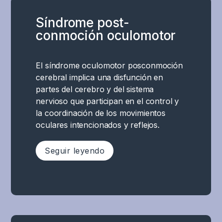
armoniosa
alteración
inestabilidad
tras
entre
de
emocional,
Síndrome post-
una
varias
la
menor
conmoción oculomotor
conmoción
partes
regulación
motivación
cerebral
del
del
e
es
cerebro
sistema
El síndrome oculomotor posconmoción
intolerancia
muy
simultáneamente.
nervioso
cerebral implica una disfunción en
al
común
Si
autónomo.
partes del cerebro y del sistema
estrés
y,
bien
Esta
nervioso que participan en el control y
.
como
no
alteración
la coordinación de los movimientos
Al
se
existe
desencadena
oculares intencionados y reflejos.
mismo
mencionó
una
una
tiempo,
anteriormente,
zona
reacción
se
Seguir leyendo
el
específica
en
ven
mecanismo
responsable
cadena
afectadas
de
de
El
de
las
lesión
una
síndrome
otros
conexiones
es
función
oculomotor
trastornos
entre
el
en
posconmocional
funcionales.
el