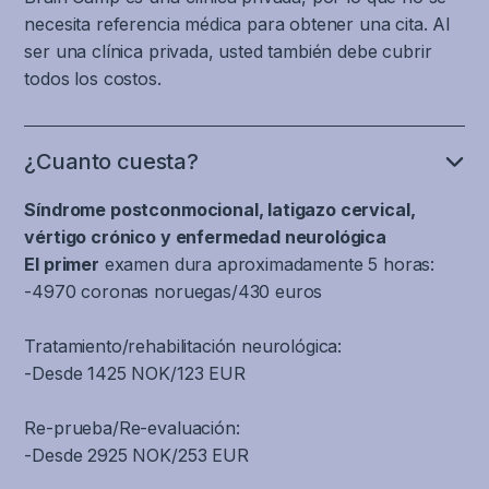
capacidad
de
lo
y
oculares
necesita referencia médica para obtener una cita. Al
de
ánimo
que
los
Para
no
ser una clínica privada, usted también debe cubrir
filtrar
se
prolonga
grandes
tener
solo
todos los costos.
y
caracteriza
el
músculos
buenas
provoca
reconocer
por
ataque
de
capacidades
alteraciones
el
un
de
la
cognitivas
visuales
¿Cuanto cuesta?
movimiento
aumento
migraña.
espalda
y
como
de
de
y
ejecutivas,
Alteración
visión
Síndrome postconmocional, latigazo cervical,
la
la
el
no
del
borrosa
vértigo crónico y enfermedad neurológica
cabeza,
ansiedad,
cuello.
solo
barorreflejo
o
El primer
examen dura aproximadamente 5 horas:
lo
la
Esto
es
que
doble,
-4970 coronas noruegas/430 euros
cual
depresión,
incluye
necesaria
regula
y
es
los
las
una
la
molestias
Tratamiento/rehabilitación neurológica:
importante
cambios
partes
actividad
presión
al
-Desde 1425 NOK/123 EUR
para
de
del
fluida,
arterial
leer
distinguir
humor
cerebro
armoniosa
cuando
y
si
y
Re-prueba/Re-evaluación:
y
y
el
usar
se
los
-Desde 2925 NOK/253 EUR
el
bien
cuerpo
pantallas.
está
problemas
sistema