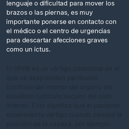
lenguaje o dificultad para mover los
brazos o las piernas, es muy
importante ponerse en contacto con
el médico o el centro de urgencias
para descartar afecciones graves
como un ictus.
El VPPB es un vértigo posicional en el
que se desprenden partículas
(otolitos) del interior del órgano del
equilibrio (utrículo/saculo) del oído
interno. Esto significa que el paciente
experimenta vértigo cuando cambia la
posición de la cabeza, por ejemplo