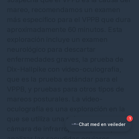
mareo, recomendamos un examen
más específico para el VPPB que dura
aproximadamente 60 minutos. Esta
exploración incluye un examen
neurológico para descartar
enfermedades graves, la prueba de
Dix-Hallpike con video-oculografía,
que es la prueba estándar para el
VPPB, y pruebas para otros tipos de
mareos posturales. La video-
oculografía es una exploración en la
que se utiliza una máscara con una
cámara de infrarrojos acoplada para
analizar las sacudidas oculares,